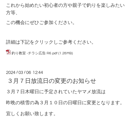
これから始めたい初心者の方や親子で釣りを楽しみたい
方等、
この機会にぜひご参加ください。
詳細は下記をクリックしご参考ください。
釣り教室 -チラシ広告 R6.pdf
(1.28MB)
2024
/
03
/
06 12:44
３月７日放流日の変更のお知らせ
３月７日木曜日に予定されていたヤマメ放流は
昨晩の積雪の為３
月１０日の日曜日に変更となります。
宜しくお願い致します。