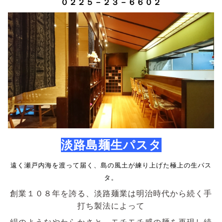
０２２５－２３－６６０２
淡路島麺生パスタ
遠く瀬戸内海を渡って届く、島の風土が練り上げた極上の生パス
タ。
創業１０８年を誇る、淡路麺業は明治時代から続く手
打ち製法によって
絹のようなやわらかさと、モチモチ感の麺を再現し続