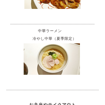
........................................................................
中華ラーメン
冷やし中華（夏季限定）
...............................................................................
お弁当やテイクアウト