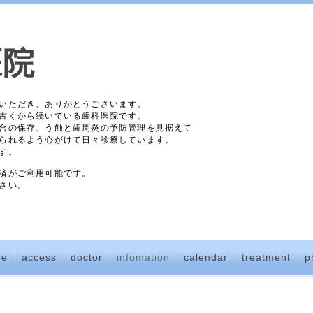
医院
いただき、ありがとうございます。
古くから続いている歯科医院です。
合の保存、う蝕と歯周炎の予防管理を見据えて
られるよう心がけて日々診療しています。
す。
済がご利用可能です。
さい。
me
access
doctor
infomation
calendar
treatment
p