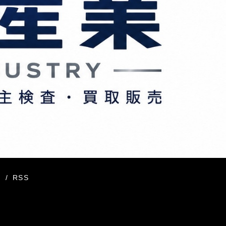
.
/
RSS