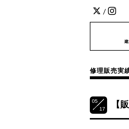
/
建
修理販売実
05
【販
17