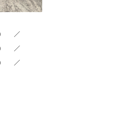
1）
1）
3）