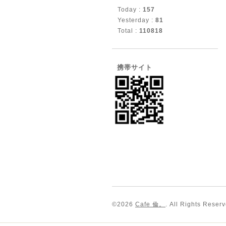
Today :
157
Yesterday :
81
Total :
110818
携帯サイト
©2026
Cafe 倫。
. All Rights Reser