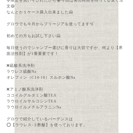
冬限定を買いそびれたから😭今回は発売時間を待って⏰直ぐ注
文😆
なんとか１ケース購入出来ました🤗
グロウでも今月からフリージアを使ってます🫧
初めての方もお試し下さい🤗
毎日使うのでシャンプー選びに香りは大切ですが、何より【界
面活性剤】が1番重要です！
❌硫酸系洗浄剤
ラウレス硫酸Na
オレフィン（C14-16）スルホン酸Na
❌アミノ酸系洗浄剤
ココイルグルタミン酸TEA
ラウロイルサルコシンTEA
ラウロイルメチルアラニンNa
グロウで紹介しているバーデンスは
⭕【ラウレス-３酢酸】を使っております。