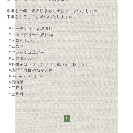
今年も一年ご愛顧頂きありがとうございました🙇
来年もよろしくお願いいたします🙇
#バーデンス正規取扱店
#ハンドクリーム好評🤗
#トロピカル
#ムスク
#フレッシュエアー
#１秒タオル
#冬限定は《クランベリー&バイオレット》
#訪問理容部やねがえ屋
#Barbershop grow
#長崎県
#平戸市
#生月町
1