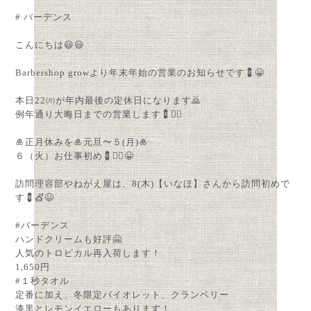
# バーデンス
こんにちは😃😃
Barbershop growより年末年始の営業のお知らせです💈😀
本日22㈪が年内最後の定休日になります🙇
例年通り大晦日までの営業します💈💇‍♂️
🎍正月休みを🎍元旦〜５(月)🎍
６（火）お仕事初め💈💇‍♂😀
訪問理容部やねがえ屋は、8(木)【いなほ】さんから訪問初めで
す💈💇😃
#バーデンス
ハンドクリームも好評🤗
人気のトロピカル再入荷します！
1,650円
#１秒タオル
定番に加え、冬限定バイオレット、クランベリー
漆黒とレモンイエローもあります！