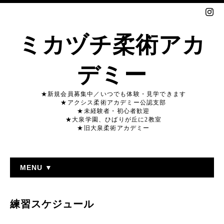
ミカヅチ柔術アカ
デミー
★新規会員募集中／いつでも体験・見学できます
★アクシス柔術アカデミー公認支部
★未経験者・初心者歓迎
★大泉学園、ひばりが丘に2教室
★旧大泉柔術アカデミー
MENU ▼
練習スケジュール