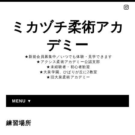
ミカヅチ柔術アカ
デミー
★新規会員募集中／いつでも体験・見学できます
★アクシス柔術アカデミー公認支部
★未経験者・初心者歓迎
★大泉学園、ひばりが丘に2教室
★旧大泉柔術アカデミー
MENU ▼
練習場所