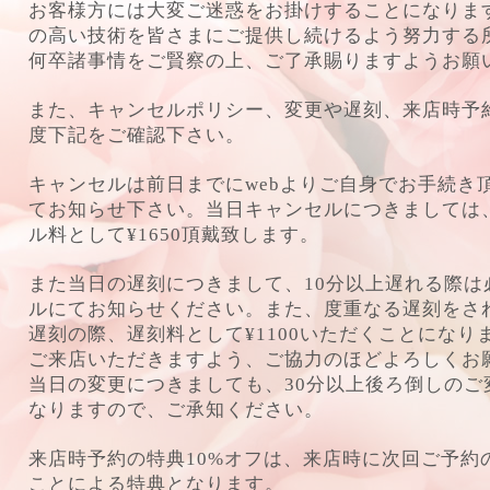
お客様方には大変ご迷惑をお掛けすることになりま
の高い技術を皆さまにご提供し続けるよう努力する
何卒諸事情をご賢察の上、ご了承賜りますようお願
また、キャンセルポリシー、変更や遅刻、来店時予
度下記をご確認下さい。
キャンセルは前日までにwebよりご自身でお手続き
てお知らせ下さい。当日キャンセルにつきましては
ル料として¥1650頂戴致します。
また当日の遅刻につきまして、10分以上遅れる際は
ルにてお知らせください。また、度重なる遅刻をされ
遅刻の際、遅刻料として¥1100いただくことにな
ご来店いただきますよう、ご協力のほどよろしくお
当日の変更につきましても、30分以上後ろ倒しのご
なりますので、ご承知ください。
来店時予約の特典10%オフは、来店時に次回ご予約
ことによる特典となります。