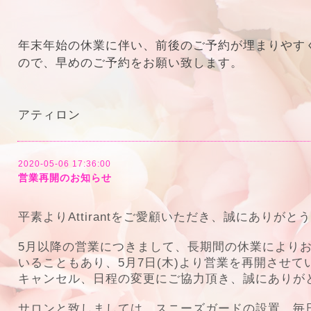
年末年始の休業に伴い、前後のご予約が埋まりやす
ので、早めのご予約をお願い致します。
アティロン
2020-05-06 17:36:00
営業再開のお知らせ
平素より
Attirant
をご愛顧いただき、誠にありがとう
5
月以降の営業につきまして、長期間の休業により
いることもあり、
5
月
7
日
(
木
)
より営業を再開させて
キャンセル、日程の変更にご協力頂き、誠にありが
サロンと致しましては、スニーズガードの設置、毎