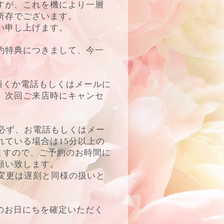
すが、これを機により一層
所存でございます。
い申し上げます。
約特典につきまして、今一
頂くか電話もしくはメールに
、次回ご来店時にキャンセ
必ず、お電話もしくはメー
ている場合は15分以上の
りますので、ご予約のお時間に
願い致します。
変更は遅刻と同様の扱いと
のお日にちを確定いただく