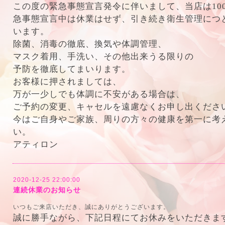
この度の緊急事態宣言発令に伴いまして、当店は10
急事態宣言中は休業はせず、引き続き衛生管理につ
います。
除菌、消毒の徹底、換気や体調管理、
マスク着用、手洗い、その他出来うる限りの
予防を徹底してまいります。
お客様に押されましては、
万が一少しでも体調に不安がある場合は、
ご予約の変更、キャセルを遠慮なくお申し出くださ
今はご自身やご家族、周りの方々の健康を第一に考
い。
アティロン
2020-12-25 22:00:00
連続休業のお知らせ
いつもご来店いただき、誠にありがとうございます。
誠に勝手ながら、下記日程にてお休みをいただきま