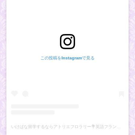
この投稿をInstagramで見る
いけばな留学するならアトリエフロラリー💐英語フランス語/江戸川橋(@atelier_floralies)がシェアした投稿