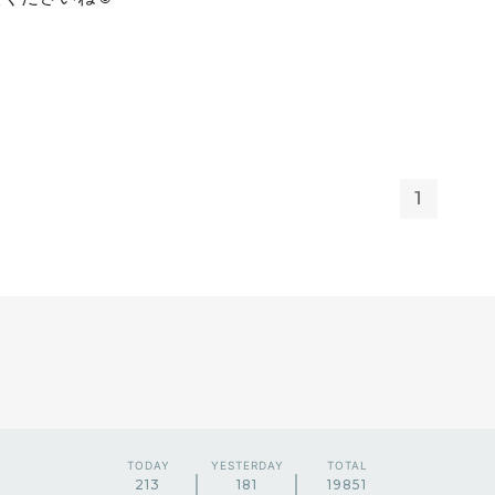
1
TODAY
YESTERDAY
TOTAL
213
181
19851