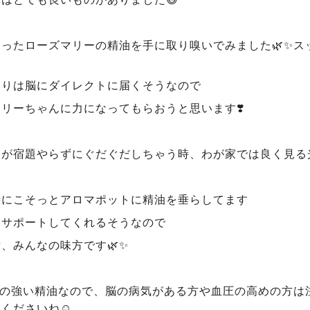
あったローズマリーの精油を手に取り嗅いでみました🌿✨
香りは脳にダイレクトに届くそうなので
リーちゃんに力になってもらおうと思います❣️
達が宿題やらずにぐだぐだしちゃう時、わが家では良く見る
時にこそっとアロマポットに精油を垂らしてます
もサポートしてくれるそうなので
、みんなの味方です🌿✨
‍♀️刺激の強い精油なので、脳の病気がある方や血圧の高めの
くださいね☺️