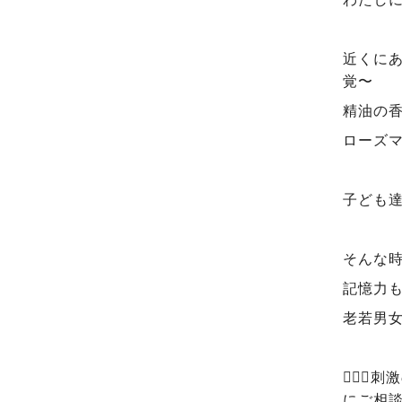
近くに
覚〜
精油の
ローズマ
子ども
そんな
記憶力
老若男女
💁🏻
にご相談