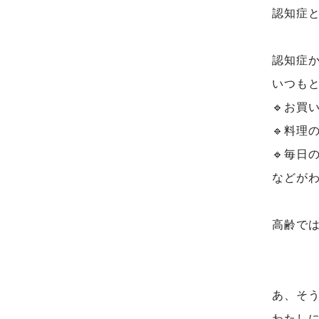
認知症
認知症
いつも
🔹お買
🔹料理
🔹毎日
などが
高齢で
あ、そう
わたしに