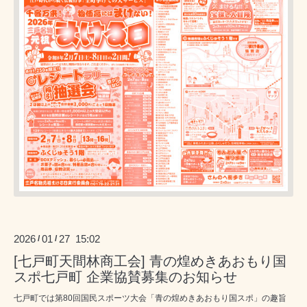
2026
01
27 15:02
/
/
[七戸町天間林商工会] 青の煌めきあおもり国
スポ七戸町 企業協賛募集のお知らせ
七戸町では第80回国民スポーツ大会「青の煌めきあおもり国スポ」の趣旨