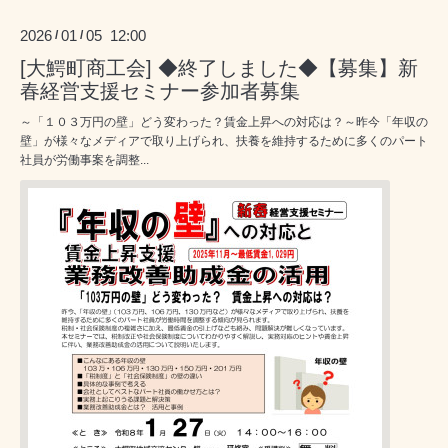
2026
01
05 12:00
/
/
[大鰐町商工会] ◆終了しました◆【募集】新
春経営支援セミナー参加者募集
～「１０３万円の壁」どう変わった？賃金上昇への対応は？～昨今「年収の
壁」が様々なメディアで取り上げられ、扶養を維持するために多くのパート
社員が労働事案を調整...