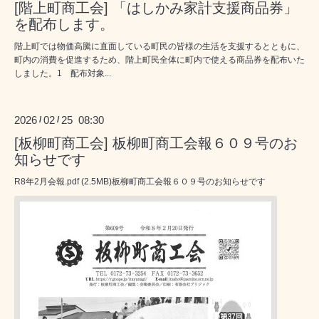
[階上町商工会] 「はしかみ家計支援商品券」
を配布します。
階上町では物価高騰に直面している町民の皆様の生活を支援するとともに、
町内の消費を促進するため、階上町民全体に町内で使える商品券を配布いた
しました。1 配布対象...
2026
02
25 08:30
/
/
[板柳町商工会] 板柳町商工会報６０９号のお
知らせです
R8年2月会報.pdf (2.5MB)板柳町商工会報６０９号のお知らせです