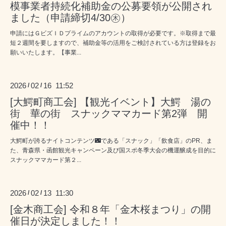
模事業者持続化補助金の公募要領が公開され
ました（申請締切4/30㊍）
申請にはＧビズＩＤプライムのアカウントの取得が必要です。※取得まで最
短２週間を要しますので、補助金等の活用をご検討されている方は登録をお
願いいたします。【事業...
2026
02
16 11:52
/
/
[大鰐町商工会] 【観光イベント】大鰐 湯の
街 華の街 スナックママカード第2弾 開
催中！！
大鰐町が誇るナイトコンテンツ🌃である「スナック」「飲食店」のPR、ま
た、青森県・函館観光キャンペーン及び国スポ冬季大会の機運醸成を目的に
スナックママカード第２...
2026
02
13 11:30
/
/
[金木商工会] 令和８年「金木桜まつり」の開
催日が決定しました！！