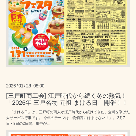
2026
01
28 08:00
/
/
[三戸町商工会] 江戸時代から続く冬の熱気！
「2026年 三戸名物 元祖 まける日」開催！！
「まける日」は、三戸町の商人が江戸時代から続けてきた、全町を挙げた
大サービス行事です。 今年のテーマは「物価高にはまけない！」。 2月7
日・8日の2日間、町中が...