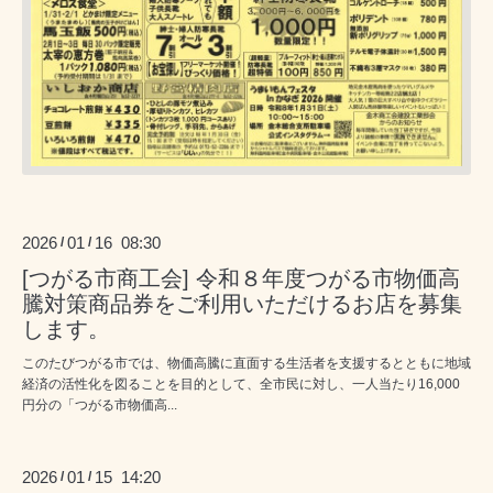
2026
01
16 08:30
/
/
[つがる市商工会] 令和８年度つがる市物価高
騰対策商品券をご利用いただけるお店を募集
します。
このたびつがる市では、物価高騰に直面する生活者を支援するとともに地域
経済の活性化を図ることを目的として、全市民に対し、一人当たり16,000
円分の「つがる市物価高...
2026
01
15 14:20
/
/