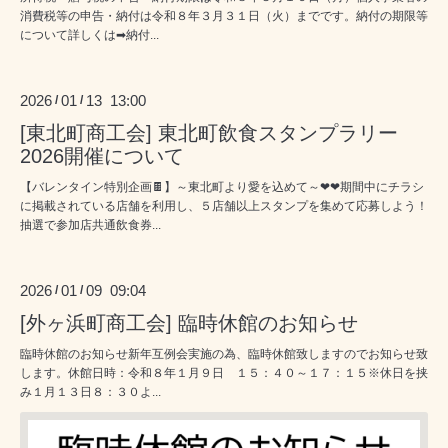
消費税等の申告・納付は令和８年３月３１日（火）までです。納付の期限等
について詳しくは➡納付...
2026
01
13 13:00
/
/
[東北町商工会] 東北町飲食スタンプラリー
2026開催について
【バレンタイン特別企画🍫】～東北町より愛を込めて～❤❤期間中にチラシ
に掲載されている店舗を利用し、５店舗以上スタンプを集めて応募しよう！
抽選で参加店共通飲食券...
2026
01
09 09:04
/
/
[外ヶ浜町商工会] 臨時休館のお知らせ
臨時休館のお知らせ新年互例会実施の為、臨時休館致しますのでお知らせ致
します。休館日時：令和８年１月９日 １５：４０～１７：１５※休日を挟
み１月１３日８：３０よ...