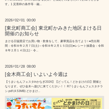
す。1 災害枠の条件等・融...
2026
02
01 00:00
/
/
[東北町商工会] 東北町かみきた地区まける日
開催のお知らせ
まける日協賛店でお買い物・飲食をして、豪華賞品を当てよう✨●売出期
間：令和８年２月７日(土)～令和８年２月１５日(日)●レシート抽選会：令和
８年２月１４日(土)・令...
2026
01
28 08:00
/
/
[金木商工会] いよいよ今週は
【うまいもんフェスタinかなぎ2026】【どってん！どかまけの日】開催と
なります。ぜひ金木へ遊びに来てください！！ R7うまいもんフェスタチラ
シ.pdf (4.53MB) どかまけ...