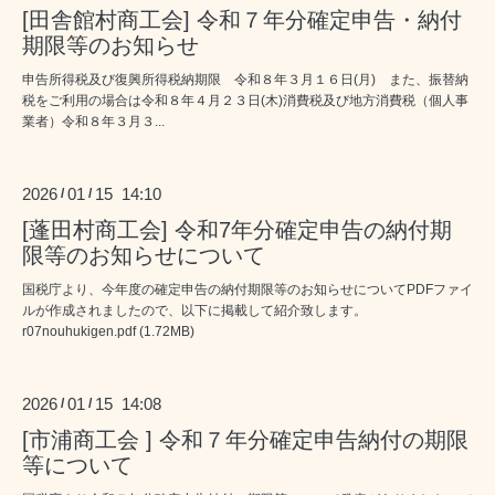
[田舎館村商工会] 令和７年分確定申告・納付
期限等のお知らせ
申告所得税及び復興所得税納期限 令和８年３月１６日(月) また、振替納
税をご利用の場合は令和８年４月２３日(木)消費税及び地方消費税（個人事
業者）令和８年３月３...
2026
01
15 14:10
/
/
[蓬田村商工会] 令和7年分確定申告の納付期
限等のお知らせについて
国税庁より、今年度の確定申告の納付期限等のお知らせについてPDFファイ
ルが作成されましたので、以下に掲載して紹介致します。
r07nouhukigen.pdf (1.72MB)
2026
01
15 14:08
/
/
[市浦商工会 ] 令和７年分確定申告納付の期限
等について