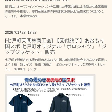
県では、オープンイノベーションを活用した事業共創による新たな企業価値
の創出等を推進し、県内産業全体の持続的な発展及び活性化につなげるこ
と、また、本県の強みで...
2026
01
23 13:23
/
/
[七戸町天間林商工会] 【受付終了】あおもり
国スポ 七戸町オリジナル「ポロシャツ」「ジ
ップジャケット」販売
七戸町で開催される青の煌めきあおもり国スポ剣道競技会をみんなで応援し
よう！種 類サイズ 単価（税込） ポロシャツＳ～ＬＬ2,750円〃３Ｌ～
５Ｌ 3,000円 ジップ...