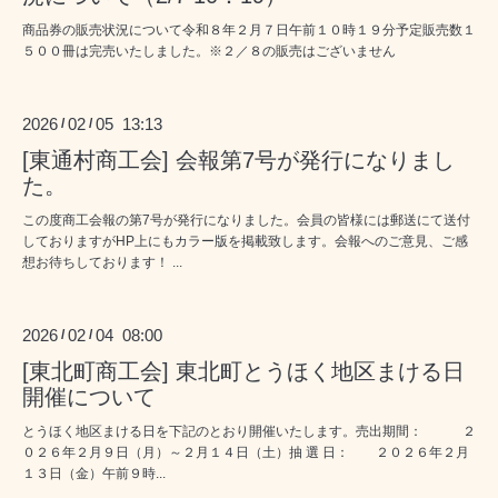
商品券の販売状況について令和８年２月７日午前１０時１９分予定販売数１
５００冊は完売いたしました。※２／８の販売はございません
2026
02
05 13:13
/
/
[東通村商工会] 会報第7号が発行になりまし
た。
この度商工会報の第7号が発行になりました。会員の皆様には郵送にて送付
しておりますがHP上にもカラー版を掲載致します。会報へのご意見、ご感
想お待ちしております！ ...
2026
02
04 08:00
/
/
[東北町商工会] 東北町とうほく地区まける日
開催について
とうほく地区まける日を下記のとおり開催いたします。売出期間： ２
０２６年２月９日（月）～２月１４日（土）抽 選 日： ２０２６年２月
１３日（金）午前９時...