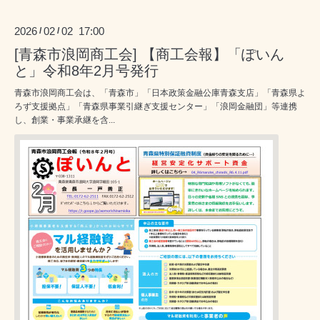
2026
02
02 17:00
/
/
[青森市浪岡商工会] 【商工会報】「ぽいん
と」令和8年2月号発行
青森市浪岡商工会は、「青森市」「日本政策金融公庫青森支店」「青森県よ
ろず支援拠点」「青森県事業引継ぎ支援センター」「浪岡金融団」等連携
し、創業・事業承継を含...