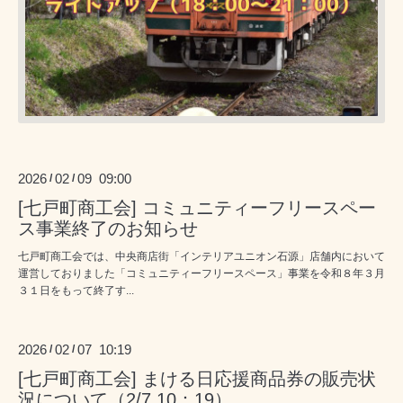
2026
02
09 09:00
/
/
[七戸町商工会] コミュニティーフリースペー
ス事業終了のお知らせ
七戸町商工会では、中央商店街「インテリアユニオン石源」店舗内において
運営しておりました「コミュニティーフリースペース」事業を令和８年３月
３１日をもって終了す...
2026
02
07 10:19
/
/
[七戸町商工会] まける日応援商品券の販売状
況について（2/7 10：19）