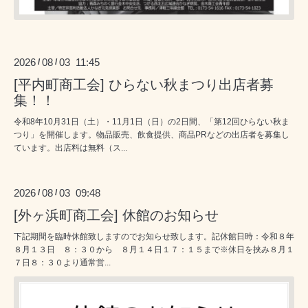
2026
08
03 11:45
/
/
[平内町商工会] ひらない秋まつり出店者募
集！！
令和8年10月31日（土）・11月1日（日）の2日間、「第12回ひらない秋ま
つり」を開催します。物品販売、飲食提供、商品PRなどの出店者を募集し
ています。出店料は無料（ス...
2026
08
03 09:48
/
/
[外ヶ浜町商工会] 休館のお知らせ
下記期間を臨時休館致しますのでお知らせ致します。記休館日時：令和８年
８月１３日 ８：３０から ８月１４日１７：１５まで※休日を挟み８月１
７日８：３０より通常営...