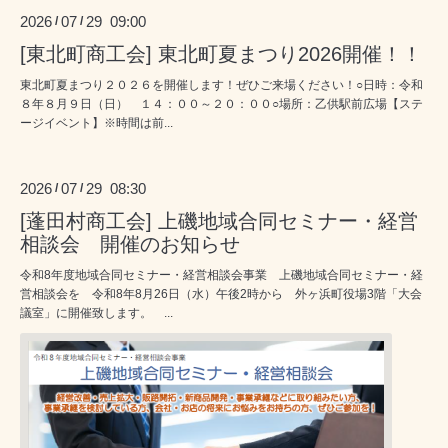
2026
07
29 09:00
/
/
[東北町商工会] 東北町夏まつり2026開催！！
東北町夏まつり２０２６を開催します！ぜひご来場ください！○日時：令和
８年８月９日（日） １４：００～２０：００○場所：乙供駅前広場【ステ
ージイベント】※時間は前...
2026
07
29 08:30
/
/
[蓬田村商工会] 上磯地域合同セミナー・経営
相談会 開催のお知らせ
令和8年度地域合同セミナー・経営相談会事業 上磯地域合同セミナー・経
営相談会を 令和8年8月26日（水）午後2時から 外ヶ浜町役場3階「大会
議室」に開催致します。 ...