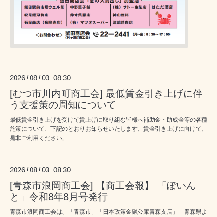
2026
08
03 08:30
/
/
[むつ市川内町商工会] 最低賃金引き上げに伴
う支援策の周知について
最低賃金引き上げを受けて賃上げに取り組む皆様へ補助金・助成金等の各種
施策について、下記のとおりお知らせいたします。賃金引き上げに向けて、
是非ご利用ください。 ...
2026
08
03 08:30
/
/
[青森市浪岡商工会] 【商工会報】 「ぽいん
と」令和8年8月号発行
青森市浪岡商工会は、「青森市」「日本政策金融公庫青森支店」「青森県よ