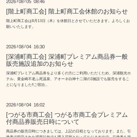
2026
08
05 08:46
/
/
[階上町商工会] 階上町商工会休館のお知らせ
階上町商工会は8月13日（木）を休館日とさせていただきます。よろしくお
願いいたします。
2026
08
04 16:30
/
/
[深浦町商工会] 深浦町プレミアム商品券一般
販売施設追加のお知らせ
深浦町プレミアム商品券をより多くの方にご利用いただくため、深浦観光ホ
テル、黄金崎不老ふ死温泉、アオーネ白神十二湖の3施設でも販売をするこ
とになりました‼ご宿泊...
2026
08
04 16:02
/
/
[つがる市商工会] つがる市商工会プレミアム
付商品券販売日時について
商品券の販売日時につきましては、上記の日程となっております。また、引