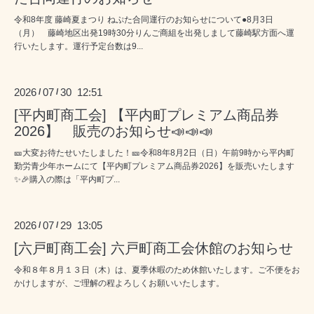
令和8年度 藤崎夏まつり ねぷた合同運行のお知らせについて●8月3日
（月） 藤崎地区出発19時30分りんご商組を出発しまして藤崎駅方面へ運
行いたします。運行予定台数は9...
2026
07
30 12:51
/
/
[平内町商工会] 【平内町プレミアム商品券
2026】 販売のお知らせ📣📣📣
🎫大変お待たせいたしました！🎫令和8年8月2日（日）午前9時から平内町
勤労青少年ホームにて【平内町プレミアム商品券2026】を販売いたします
✨🎉購入の際は「平内町プ...
2026
07
29 13:05
/
/
[六戸町商工会] 六戸町商工会休館のお知らせ
令和８年８月１３日（木）は、夏季休暇のため休館いたします。ご不便をお
かけしますが、ご理解の程よろしくお願いいたします。