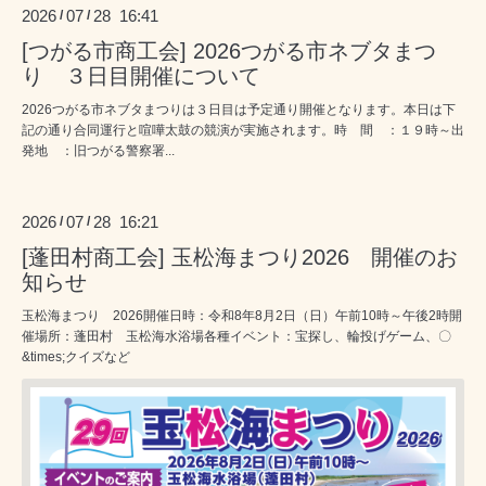
2026
07
28 16:41
/
/
[つがる市商工会] 2026つがる市ネブタまつ
り ３日目開催について
2026つがる市ネブタまつりは３日目は予定通り開催となります。本日は下
記の通り合同運行と喧嘩太鼓の競演が実施されます。時 間 ：１９時～出
発地 ：旧つがる警察署...
2026
07
28 16:21
/
/
[蓬田村商工会] 玉松海まつり2026 開催のお
知らせ
玉松海まつり 2026開催日時：令和8年8月2日（日）午前10時～午後2時開
催場所：蓬田村 玉松海水浴場各種イベント：宝探し、輪投げゲーム、〇
&times;クイズなど