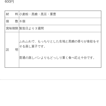
600円
材 料
小麦粉・黒糖・黒豆・重曹
個 数
６個
賞味期限
製造日より３週間
ふわふわで、もっちりとした生地と黒糖の香りが食欲をそ
そる蒸し菓子です。
説 明
普通の蒸しパンよりもどっしり重く食べ応え十分です。