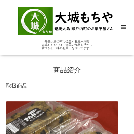
奄美大島の南に位置する瀬戸内町
大城もちやでは、奄美の食材を活かし
昔懐かしい味のお菓子を作ってます。
商品紹介
取扱商品