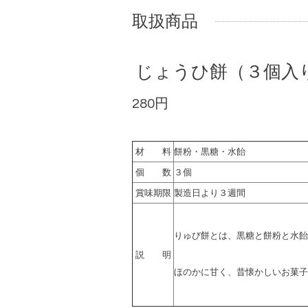
取扱商品
じょうひ餅（３個入
280円
材 料
餅粉・黒糖・水飴
個 数
３個
賞味期限
製造日より３週間
りゅび餅とは、黒糖と餅粉と水飴
説 明
ほのかに甘く、昔懐かしいお菓子