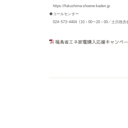
https://fukushima-shoene-kaden.jp
◆コールセンター
024ｰ573ｰ4404（10：00～20：00／土日祝
福島省エネ家電購入応援キャンペーン