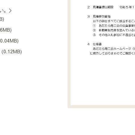
い。＞
B)
06MB)
(0.04MB)
(0.12MB)