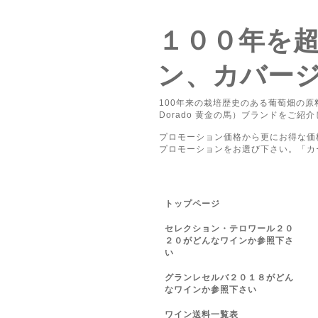
１００年を
ン、カバージ
100年来の栽培歴史のある葡萄畑の原
Dorado 黄金の馬）ブランドをご紹
プロモーション価格から更にお得な価
プロモーションをお選び下さい。「カ
トップページ
セレクション・テロワール２０
２０がどんなワインか参照下さ
い
グランレセルバ２０１８がどん
なワインか参照下さい
ワイン送料一覧表