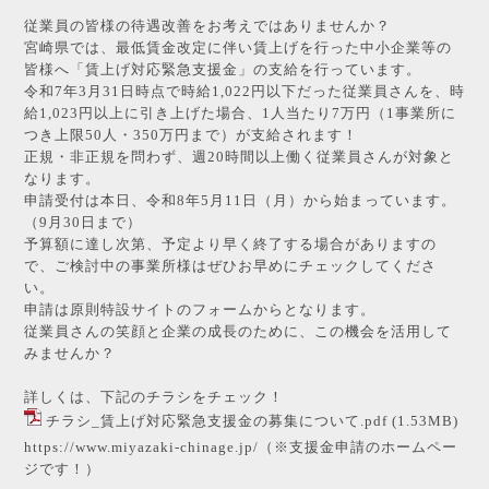
従業員の皆様の待遇改善をお考えではありませんか？
宮崎県では、最低賃金改定に伴い賃上げを行った中小企業等の
皆様へ「賃上げ対応緊急支援金」の支給を行っています。
令和7年3月31日時点で時給1,022円以下だった従業員さんを、時
給1,023円以上に引き上げた場合、1人当たり7万円（1事業所に
つき上限50人・350万円まで）が支給されます！
正規・非正規を問わず、週20時間以上働く従業員さんが対象と
なります。
申請受付は本日、令和8年5月11日（月）から始まっています。
（9月30日まで）
予算額に達し次第、予定より早く終了する場合がありますの
で、ご検討中の事業所様はぜひお早めにチェックしてくださ
い。
申請は原則特設サイトのフォームからとなります。
従業員さんの笑顔と企業の成長のために、この機会を活用して
みませんか？
詳しくは、下記のチラシをチェック！
チラシ_賃上げ対応緊急支援金の募集について.pdf
(1.53MB)
https://www.miyazaki-chinage.jp/
（※支援金申請のホームペー
ジです！）