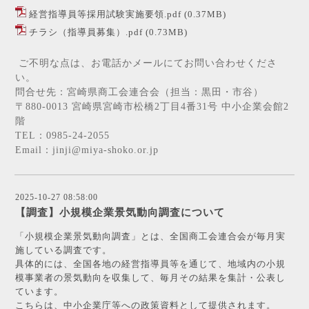
経営指導員等採用試験実施要領.pdf
(0.37MB)
チラシ（指導員募集）.pdf
(0.73MB)
ご不明な点は、お電話かメールにてお問い合わせくださ
い。
問合せ先：宮崎県商工会連合会（担当：黒田・市谷）
〒880-0013 宮崎県宮崎市松橋2丁目4番31号 中小企業会館2
階
TEL：0985-24-2055
Email：jinji@miya-shoko.or.jp
2025-10-27 08:58:00
【調査】小規模企業景気動向調査について
「小規模企業景気動向調査」とは、全国商工会連合会が毎月実
施している調査です。
具体的には、全国各地の経営指導員等を通じて、地域内の小規
模事業者の景気動向を収集して、毎月その結果を集計・公表し
ています。
こちらは、中小企業庁等への政策資料として提供されます。