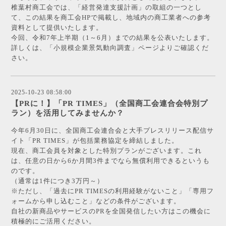
椎葉村商工会では、「経営発達支援計画」の取組の一つとし
て、この結果を商工会HPで掲載し、地域内の商工業者への参考
資料として提供いたします。
今回、令和7年上半期（1～6月）までの結果を公表いたします。
詳しくは、「小規模企業景気動向調査」ページよりご確認くだ
さい。
2025-10-23 08:58:00
【PRに！】「PR TIMES」（全国商工会連合会特別プ
ラン）を活用してみませんか？
今年6月30日に、全国商工会連合会と大手プレスリリース配信サ
イト「PR TIMES」が包括業務協定を締結しました。
現在、商工会員を対象とした特別プランがございます。これ
は、任意の日から6か月間3件までなら無償利用できるというも
のです。
（通常は1件につき3万円～）
※ただし、「過去にPR TIMESの利用経験がないこと」「専用フ
ォームから申し込むこと」などの条件がございます。
自社の新商品やサービスのPRを全国発信したい方はこの機会に
積極的にご活用ください。