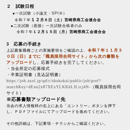
２ 試験日程
●一次試験（小論文・SPIⅢ）
１２
令和７年
月６日（土）
宮崎県商工会連合会
●二次試験（面接）
一次試験合格者のみ
令和７年
１２
月１５日（月
）宮崎県商工会連合会
3 応募の手続き
上記募集職種ごとの実施要領をご確認の上、
令和７年１１月３
０日（日）までに「職員採用合同サイト」から
次の書類を
アップロード
し、応募手続きを完了してください。
・当会所定の応募様式
・卒業証明書（見込証明書）
https://job.axol.jp/qd/c/shokokai/public/job/pref?
searchKey=dEnu2x87XExYLKKhLJLicj4N-
（職員採用合同
サイト）
※応募書類アップロード先
当会の求人情報枠の右上にある「エントリー」ボタンを押下
し、
ＰＤＦファイルにてアップロードを進めてください。
その他詳細は、下記要領・チラシからご確認ください。