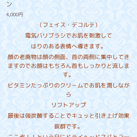
ン
4,000円
（フェイス・デコルテ）
電気バリブラシでお肌を刺激して
はりのある表情へ
導きます。
顔の老廃物は顔の側面、首の両側に集中してき
ますのでお顔はもちろん首もしっかりと流しま
す。
ビタミンたっぷりのクリ－ムでお肌を潤しなが
ら
リフトアップ
最後は強炭酸することでキュッと引き上げ効果
抜群です。
ここぞ！！という日にドライヘッドスパとご一