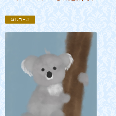
育毛コ－ス