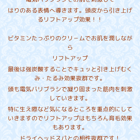
はりのある表情へ
導きます。頭皮から引き上げ
るリフトアップ効果！！
ビタミンたっぷりのクリ－ムでお肌を潤しなが
ら
リフトアップ
最後は強炭酸することでキュッと引き上げむく
み・たるみ効果
抜群です。
頭も電気バリブラシで凝り固まった筋肉を刺激
していきます。
特に生え際など気になるところを重点的にして
いきますのでリフトアップはもちろん育毛効果
もあります。
ドライヘッドスパとの相性抜群です！