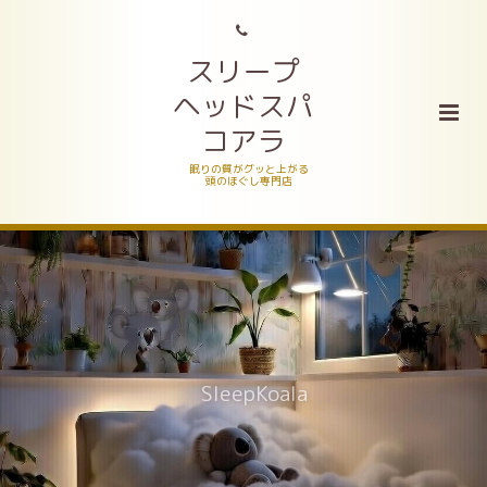
スリープ
ヘッドスパ
コアラ
眠りの質がグッと上がる
頭のほぐし専門店
SleepKoala