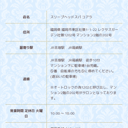
店名
スリープヘッドスパ コアラ
福岡県 福岡市東区社領1-1-22 レクサスガー
住所
デン社領1202号 マンション2階の202号
最寄り駅
JR吉塚駅 JR箱崎駅
JR吉塚駅 JR箱崎駅 徒歩10分
マンション下に駐車場1台完備。
⑤番 自転車の方も⑤に停めてください。
(道沿いの駐車場)
道順
※オ－トロックの為1202と呼び出し、マン
ション2階の202号がサロンとなっておりま
す。
営業時間 定休日 火曜
10:00 ～ 18:00
日