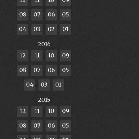
08
07
06
05
04
03
02
01
2016
12
11
10
09
08
07
06
05
04
03
01
2015
12
11
10
09
08
07
06
05