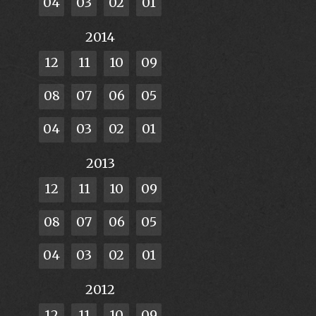
04
03
02
01
2014
12
11
10
09
08
07
06
05
04
03
02
01
2013
12
11
10
09
08
07
06
05
04
03
02
01
2012
12
11
10
09