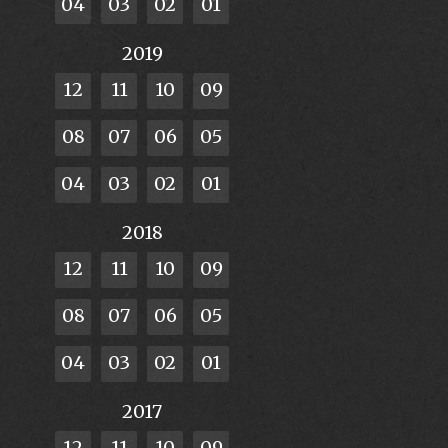
04
03
02
01
2019
12
11
10
09
08
07
06
05
04
03
02
01
2018
12
11
10
09
08
07
06
05
04
03
02
01
2017
12
11
10
09