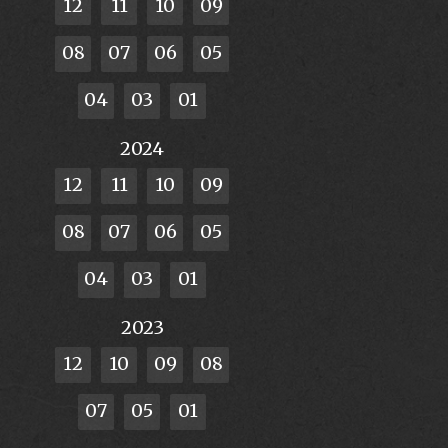
12
11
10
09
08
07
06
05
04
03
01
2024
12
11
10
09
08
07
06
05
04
03
01
2023
12
10
09
08
07
05
01