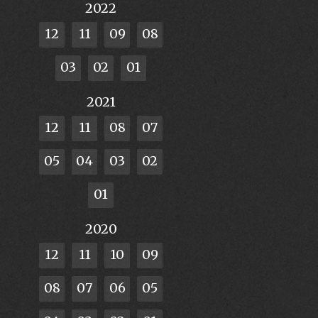
2022
12
11
09
08
03
02
01
2021
12
11
08
07
05
04
03
02
01
2020
12
11
10
09
08
07
06
05