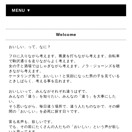
MENU ▼
Welcome
おいしい、って、なに？
フロに入りながら考えます。蕎麦を打ちながら考えます。自転車
で駒沢通りを走りながらよく考えます。
女の子と酒場ではしゃぎながら考えます。ノラ・ジョーンズを聴
きながら考えます。
ケータリング先で、おいしい！と笑顔になった男の子を見ている
ときしばらく、考える事を忘れます。
おいしいって、みんながそれぞれ違うはずで。
みんなの「違う」を知りたい。みんなの「違う」を大事にした
い。
そう思いながら、毎日違う場所で、違う人たちのなかで、その瞬
間の「おいしい」を必死に探す日々です。
富も名声も、欲しいです。
でも、その前にたくさんの人たちの「おいしい」という声が欲し
いと思ってます。