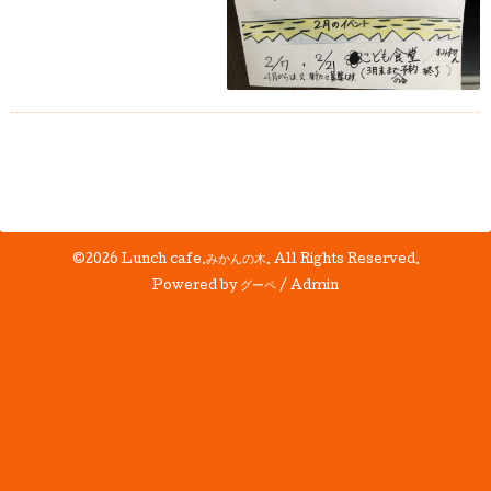
©2026
Lunch cafe.みかんの木
. All Rights Reserved.
Powered by
グーペ
/
Admin