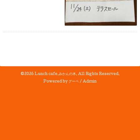
©2026
Lunch cafe.みかんの木
. All Rights Reserved.
Powered by
グーペ
/
Admin