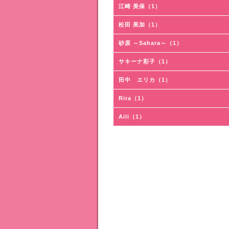
江崎 美保（1）
松田 美加（1）
砂原 ～Sahara～（1）
サキーナ彩子（1）
田中 エリカ（1）
Rira（1）
Aili（1）