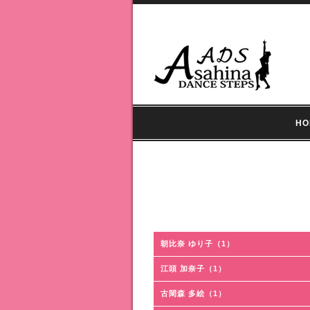
HO
朝比奈 ゆり子（1）
江頭 加奈子（1）
古閑森 多絵（1）