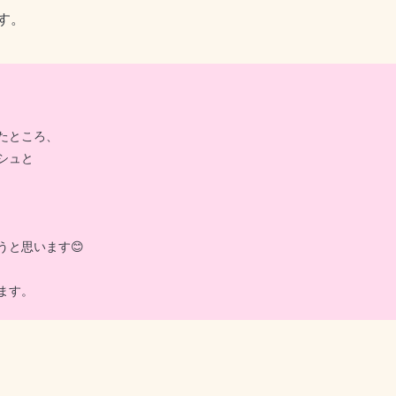
す。
たところ、
シュと
うと思います😊
ます。