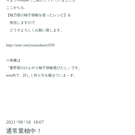
ここからも、
【柚乃香の柚子胡椒を使ったレシピ】を
発信しますので
どうぞよろしくお願い致します。
https://note.com/yuzunokaori1950
☆画像は
『夏野菜のひんやり柚子胡椒煮びたし』です。
note内で、詳しく作り方を載せていま～す。
2021
/
08
/
18 18:07
通常業柚中！