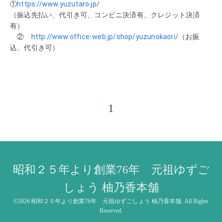
①
https://www.yuzutaro.jp/
（振込先払い、代引き可、コンビニ決済有、クレジット決済
有）
②
http://www.office-web.jp/shop/yuzunokaori/
（お振
込、代引き可）
1
昭和２５年より創業76年 元祖ゆずご
しょう 柚乃香本舗
©2026
昭和２５年より創業76年 元祖ゆずごしょう 柚乃香本舗
. All Rights
Reserved.