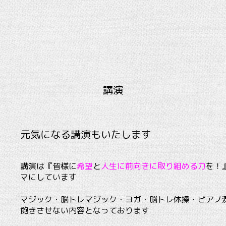
講演
元気になる講演もいたします
講演は『皆様に
希望
と
人生に前向きに取り組める力
を！
マにしています
マジック・脳トレマジック・ヨガ・脳トレ体操・ピアノ
飽きさせない内容となっております