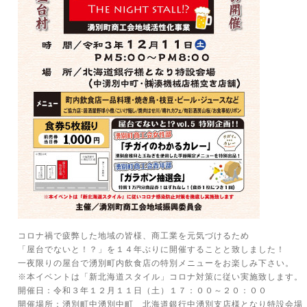
コロナ禍で疲弊した地域の皆様、商工業を元気づけるため
「屋台でないと！？」を１４年ぶりに開催することと致しました！
一夜限りの屋台で湧別町内飲食店の特別メニューをお楽しみ下さい。
※本イベントは「新北海道スタイル」コロナ対策に従い実施致します。
開催日：令和３年１２月１１日（土）１７：００～２０：００
開催場所：湧別町中湧別中町 北海道銀行中湧別支店様となり特設会場