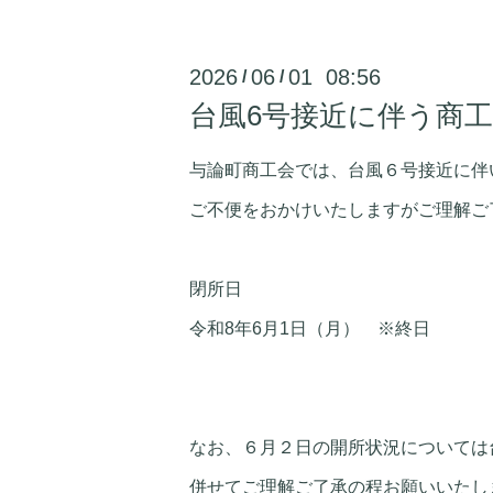
2026
06
01 08:56
/
/
台風6号接近に伴う商
与論町商工会では、台風６号接近に伴
ご不便をおかけいたしますがご理解ご
閉所日
令和8年6月1日（月） ※終日
なお、６月２日の開所状況については
併せてご理解ご了承の程お願いいたし