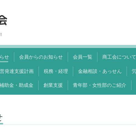
！
らせ
会員からのお知らせ
会員一覧
商工会につい
営発達支援計画
税務・経理
金融相談・あっせん
補助金・助成金
創業支援
青年部・女性部のご紹介
せ