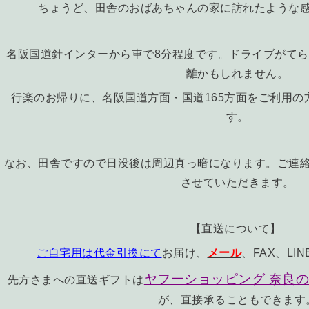
ちょうど、田舎のおばあちゃんの家に訪れたような
名阪国道針インターから車で8分程度です。ドライブがて
離かもしれません。
行楽のお帰りに、名阪国道方面・国道165方面をご利用の
す。
なお、田舎ですので日没後は周辺真っ暗になります。ご連
させていただきます。
【直送について】
ご自宅用は代金引換にて
お届け、
メール
、FAX、L
ヤフーショッピング 奈良の
先方さまへの直送ギフトは
が、直接承ることもできます