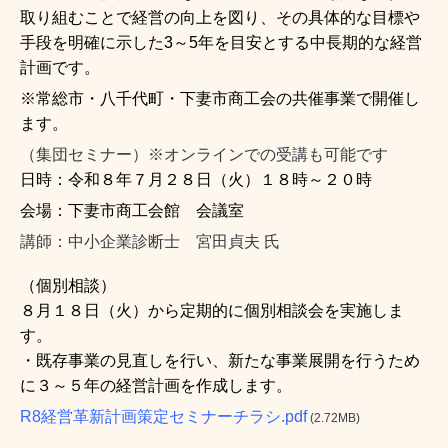
取り組むことで経営の向上を図り、その具体的な目標や
手段を明確に示した3～5年を目安とする中長期的な経営
計画です。
※常総市・八千代町・下妻市商工会の共催事業で開催し
ます。
（
集団セミナー）※オンラインでの受講も可能です
日時：令和８年７月２８日（火）１８時～２０時
会場：下妻市商工会館 会議室
講師：中小企業診断士 宮田貞夫 氏
（個別相談）
８月１８日（火）から定期的に個別相談会を実施しま
す。
・既存事業の見直しを行い、新たな事業展開を行うため
に３～５年の経営計画を作成します。
R8経営革新計画策定セミナーチラシ.pdf
(2.72MB)