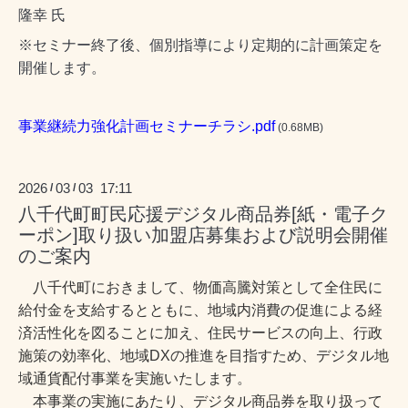
隆幸 氏
※セミナー終了後、個別指導により定期的に計画策定を
開催します。
事業継続力強化計画セミナーチラシ.pdf
(0.68MB)
2026
03
03 17:11
/
/
八千代町町民応援デジタル商品券[紙・電子ク
ーポン]取り扱い加盟店募集および説明会開催
のご案内
八千代町におきまして、物価高騰対策として全住民に
給付金を支給するとともに、地域内消費の促進による経
済活性化を図ることに加え、住民サービスの向上、行政
施策の効率化、地域DXの推進を目指すため、デジタル地
域通貨配付事業を実施いたします。
本事業の実施にあたり、デジタル商品券を取り扱って