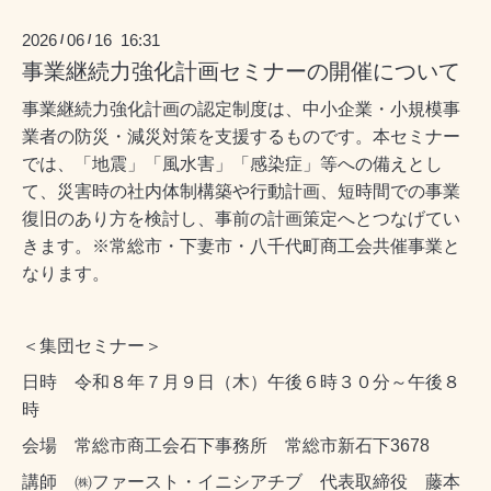
2026
06
16 16:31
/
/
事業継続力強化計画セミナーの開催について
事業継続力強化計画の認定制度は、中小企業・小規模事
業者の防災・減災対策を支援する
ものです。本セミナー
では、「地震」「風水害」「感染症」等への備えとし
て、災害時の社内
体制構築や行動計画、短時間での事業
復
旧のあり方を検討し、事前の計画策定へ
とつなげてい
きます。※常総市・下妻市・八千代町商工会共催事業と
なります。
＜集団セミナー＞
日時 令和８年７月９日（木）午後６時３０分～午後８
時
会場 常総市商工会石下事務所 常総市新石下3678
講師 ㈱ファースト・イニシアチブ 代表取締役 藤本