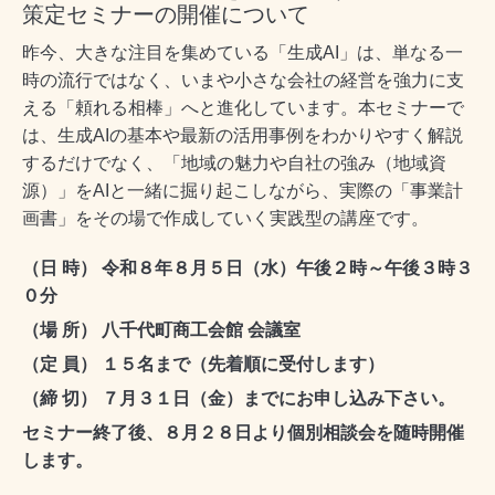
策定セミナーの開催について
昨今、大きな注目を集めている「生成AI」は、単なる一
時の流行ではなく、いまや小さな会社の経営を強力に支
える「頼れる相棒」へと進化しています。本セミナーで
は、生成AIの基本や最新の活用事例をわかりやすく解説
するだけでなく、「地域の魅力や自社の強み（地域資
源）」をAIと一緒に掘り起こしながら、実際の「事業計
画書」をその場で作成していく実践型の講座です。
（日 時） 令和８年８月５日（水）午後２時～午後３時３
０分
（場 所） 八千代町商工会館 会議室
（定 員） １５名まで（先着順に受付します）
（締 切） ７月３１日（金）までにお申し込み下さい。
セミナー終了後、８月２８日より個別相談会を随時開催
します。