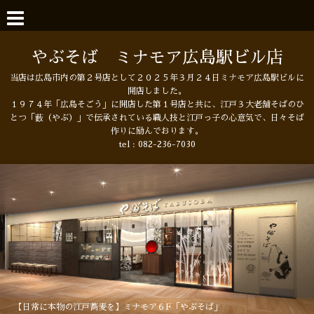
やぶそば ミナモア広島駅ビル店
当店は広島市内の第２号店として２０２５年３月２４日ミナモア広島駅ビルに
開店しました。
１９７４年「広島そごう」に開店した第１号店と共に、江戸３大老舗そばのひ
とつ「藪（やぶ）」で伝承されている職人技と江戸っ子の心意気で、日々そば
作りに励んでおります。
tel :
082-236-7030
【日常に本物の江戸蕎麦を】ミナモア６F「やぶそば」