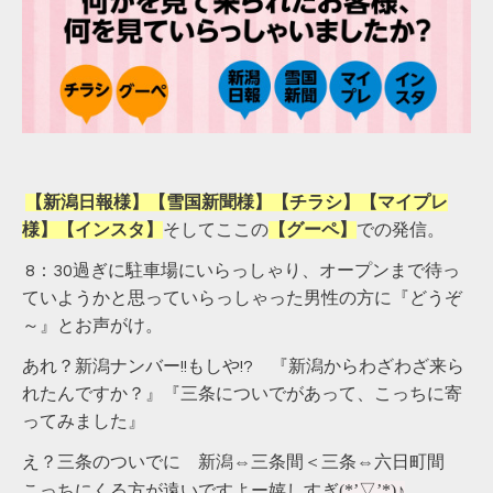
【新潟日報様】【雪国新聞様】【チラシ】【マイプレ
様】【インスタ】
そしてここの
【グーペ】
での発信。
8：30過ぎに駐車場にいらっしゃり、オープンまで待っ
ていようかと思っていらっしゃった男性の方に『どうぞ
～』とお声がけ。
あれ？新潟ナンバー!!もしや!? 『新潟からわざわざ来ら
れたんですか？』『三条についでがあって、こっちに寄
ってみました』
え？三条のついでに 新潟⇔三条間＜三条⇔六日町間
(*’▽’*)♪
こっちにくる方が遠いですよー嬉しすぎ