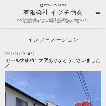
025-775-2698
有限会社 イグチ商会
南魚沼市(城内地区)でスリッパを専門に製造販売している会社です。
実店舗あります。新規OEM申し込みはご相談ください。
インフォメーション
2024
/
11
/
19 15:57
セール大成功＼大変ありがとうございました
／