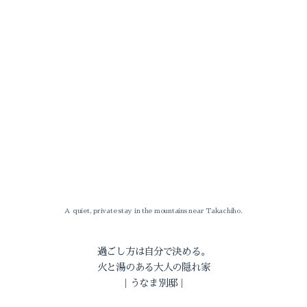
2026-08（1）
2026-07（1）
2026-05（1）
2025-11（1）
A quiet, private stay in the mountains near Takachiho.
2025-10（1）
過ごし方は自分で決める。
火と湯のある大人の隠れ家
｜うなま別邸｜
2026-08（1）