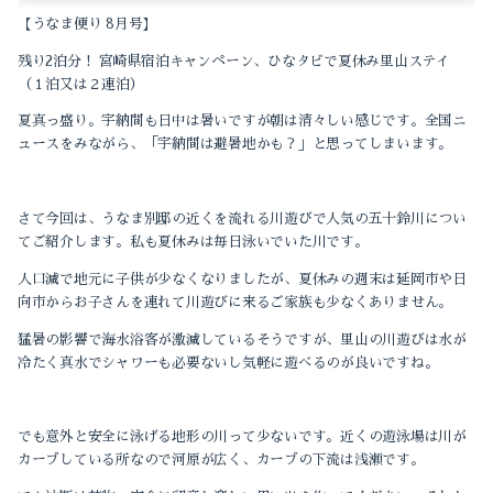
【うなま便り 8月号】
残り2泊分！ 宮崎県宿泊キャンペーン、ひなタビで夏休み里山ステイ
（１泊又は２連泊）
夏真っ盛り。宇納間も日中は暑いですが朝は清々しい感じです。全国ニ
ュースをみながら、「宇納間は避暑地かも？」と思ってしまいます。
さて今回は、うなま別邸の近くを流れる川遊びで人気の五十鈴川につい
てご紹介します。私も夏休みは毎日泳いでいた川です。
人口減で地元に子供が少なくなりましたが、夏休みの週末は延岡市や日
向市からお子さんを連れて川遊びに来るご家族も少なくありません。
猛暑の影響で海水浴客が激減しているそうですが、里山の川遊びは水が
冷たく真水でシャワーも必要ないし気軽に遊べるのが良いですね。
でも意外と安全に泳げる地形の川って少ないです。近くの遊泳場は川が
カーブしている所なので河原が広く、カーブの下流は浅瀬です。