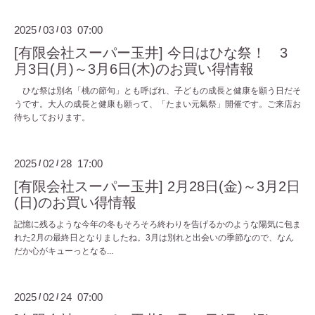
2025
03
03 07:00
/
/
[有限会社スーパー玉井] 今日はひな祭！ 3
月3日(月)～3月6日(木)のお買い得情報
ひな祭は別名「桃の節句」とも呼ばれ、子どもの成長と健康を願う日だそ
うです。大人の成長と健康も願って、「たまい元氣祭」開催です。ご来店お
待ちしております。
2025
02
28 17:00
/
/
[有限会社スーパー玉井] 2月28日(金)～3月2日
(日)のお買い得情報
記憶に残るような今年の冬もそろそろ終わりを告げるかのような陽気に包ま
れた2月の最終日となりましたね。3月は別れと出会いの季節なので、なん
だか心がキューっとなる...
2025
02
24 07:00
/
/