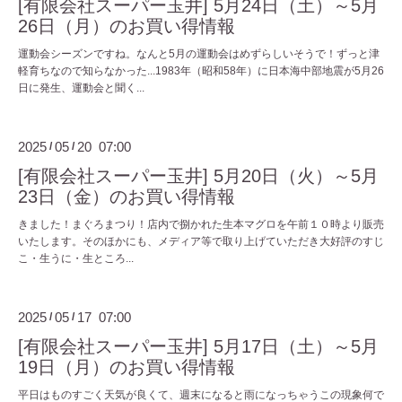
[有限会社スーパー玉井] 5月24日（土）～5月
26日（月）のお買い得情報
運動会シーズンですね。なんと5月の運動会はめずらしいそうで！ずっと津
軽育ちなので知らなかった...1983年（昭和58年）に日本海中部地震が5月26
日に発生、運動会と聞く...
2025
05
20 07:00
/
/
[有限会社スーパー玉井] 5月20日（火）～5月
23日（金）のお買い得情報
きました！まぐろまつり！店内で捌かれた生本マグロを午前１０時より販売
いたします。そのほかにも、メディア等で取り上げていただき大好評のすじ
こ・生うに・生ところ...
2025
05
17 07:00
/
/
[有限会社スーパー玉井] 5月17日（土）～5月
19日（月）のお買い得情報
平日はものすごく天気が良くて、週末になると雨になっちゃうこの現象何で