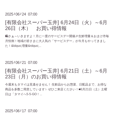
2025
06
24 07:00
/
/
[有限会社スーパー玉井] 6月24日（火）～6月
26日（木） お買い得情報
🛍️さぁ～いきますよ！月に一度のサービスデー開催🎉生鮮増量＆おまけ市毎
月恒例！地域の皆さまに大人気の「サービスデー」が今月もやってきまし
た！&ldquo;増量&rdquo;...
2025
06
21 07:00
/
/
[有限会社スーパー玉井] 6月21日（土）～6月
23日（月）のお買い得情報
今週末もタマイは見逃せません！ 生鮮品からお惣菜、日配品まで、お得な
商品を多数ご用意しています✨ ぜひご来店ください！■6月21日（土）土曜
日は「タマイへ5-5-GO！...
2025
06
17 07:00
/
/