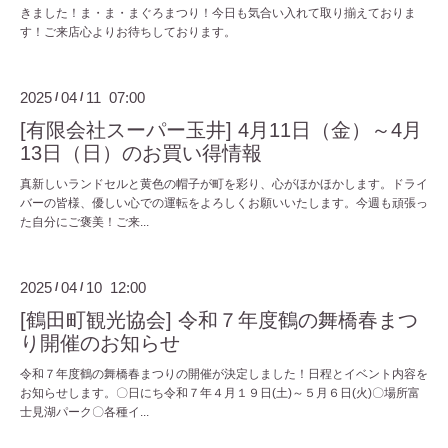
きました！ま・ま・まぐろまつり！今日も気合い入れて取り揃えておりま
す！ご来店心よりお待ちしております。
2025
04
11 07:00
/
/
[有限会社スーパー玉井] 4月11日（金）～4月
13日（日）のお買い得情報
真新しいランドセルと黄色の帽子が町を彩り、心がほかほかします。ドライ
バーの皆様、優しい心での運転をよろしくお願いいたします。今週も頑張っ
た自分にご褒美！ご来...
2025
04
10 12:00
/
/
[鶴田町観光協会] 令和７年度鶴の舞橋春まつ
り開催のお知らせ
令和７年度鶴の舞橋春まつりの開催が決定しました！日程とイベント内容を
お知らせします。〇日にち令和７年４月１９日(土)～５月６日(火)〇場所富
士見湖パーク〇各種イ...