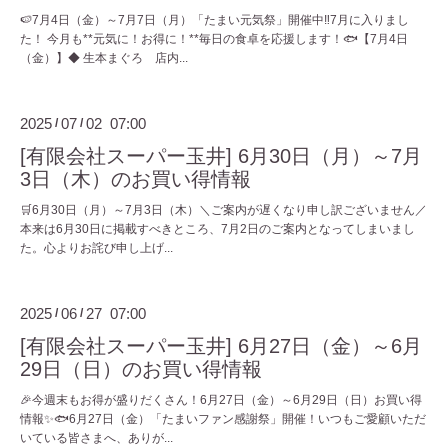
🍉7月4日（金）～7月7日（月）「たまい元気祭」開催中‼️7月に入りまし
た！ 今月も**元気に！お得に！**毎日の食卓を応援します！🐟【7月4日
（金）】◆ 生本まぐろ 店内...
2025
07
02 07:00
/
/
[有限会社スーパー玉井] 6月30日（月）～7月
3日（木）のお買い得情報
🛒6月30日（月）～7月3日（木）＼ご案内が遅くなり申し訳ございません／
本来は6月30日に掲載すべきところ、7月2日のご案内となってしまいまし
た。心よりお詫び申し上げ...
2025
06
27 07:00
/
/
[有限会社スーパー玉井] 6月27日（金）～6月
29日（日）のお買い得情報
🎉今週末もお得が盛りだくさん！6月27日（金）～6月29日（日）お買い得
情報✨🐟6月27日（金）「たまいファン感謝祭」開催！いつもご愛顧いただ
いている皆さまへ、ありが...