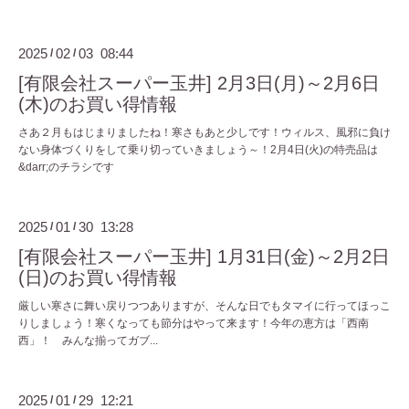
2025
02
03 08:44
/
/
[有限会社スーパー玉井] 2月3日(月)～2月6日
(木)のお買い得情報
さあ２月もはじまりましたね！寒さもあと少しです！ウィルス、風邪に負け
ない身体づくりをして乗り切っていきましょう～！2月4日(火)の特売品は
&darr;のチラシです
2025
01
30 13:28
/
/
[有限会社スーパー玉井] 1月31日(金)～2月2日
(日)のお買い得情報
厳しい寒さに舞い戻りつつありますが、そんな日でもタマイに行ってほっこ
りしましょう！寒くなっても節分はやって来ます！今年の恵方は「西南
西」！ みんな揃ってガブ...
2025
01
29 12:21
/
/