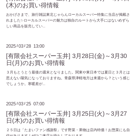
(木)のお買い得情報
おかげさまで、旅行雑誌東北じゃらんローカルスーパー特集に当店が掲載さ
れました✨ローカルスーパーの魅力は独自のルートから大手にはないめずら
しい商品を販売してい...
2025
03
28 13:00
/
/
[有限会社スーパー玉井] 3月28日(金)～3月30
日(月)のお買い得情報
３月もとうとう最後の週末となりました。関東や東日本では夏日と３月とは
思えない陽気になっておりますね。青森県津軽地方は来週から？という感じ
でしょうか。寒暖差が...
2025
03
25 07:00
/
/
[有限会社スーパー玉井] 3月25日(火)～3月27
日(木)のお買い得情報
２５日は「たまいファン感謝祭」です野菜・果物は店内特価！お惣菜にも自
信があります！ぜひご来店お待ちしております。