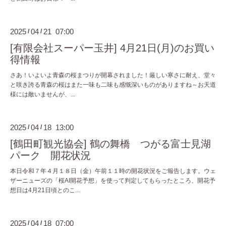
2025
04
21 07:00
/
/
[有限会社スーパー玉井] 4月21日(月)のお買い
得情報
さあ！いよいよ青森の桜まつりが開幕されました！厳しい寒さに耐え、堂々
と咲き誇る青森の桜はまた一味も二味も感慨深いものがありますね～お天道
様には敵いませんが、...
2025
04
18 13:00
/
/
[鶴田町観光協会] 鶴の舞橋 つがる富士見湖
パーク 開花状況
本日令和７年４月１８日（金）午前１１時の開花状況をご報告します。ウェ
ザーニューズの「桜AI開花予想」を使って判定してもらったところ、開花予
想日は4月21日頃とのこ...
2025
04
18 07:00
/
/