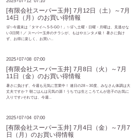
2025
07
12 07:10
/
/
[有限会社スーパー玉井] 7月12日（土）～7月
14日（月）のお買い得情報
🛒✨今週末は「タマイへ 5-5-GO！」✨🛒＼土曜・日曜・月曜は、見逃せな
い3日間！／ スーパー玉井のチラシが、もはやエンタメ級！ 暑さに負け
ず、お得に楽しく、お買い...
2025
07
08 07:00
/
/
[有限会社スーパー玉井] 7月8日（火）～7月
11日（金）のお買い得情報
暑さに負けず、今週も元気に営業中！ 連日の28～30度、みなさん体調は大
丈夫ですか？ 朝ごはんは元気の源！うちでは生ところてんが息子のお気に
入りです♪それでは、今週...
2025
07
04 07:00
/
/
[有限会社スーパー玉井] 7月4日（金）～7月7
日（月）のお買い得情報