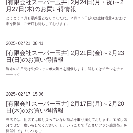
[有限会社スーパー玉井] 2月24日(月・祝)～2
月27日(木)のお買い得情報
とうとう２月も最終週となりましたね。２月２５日(火)は生鮮増量＆おまけ
市を開催！ご来店お待ちしております。
2025
02
21 08:41
/
/
[有限会社スーパー玉井] 2月21日(金)～2月23
日(日)のお買い得情報
週末の３日間は生鮮ジャンボ大漁市を開催します。詳しくはチラシをチェ
――ック！
2025
02
17 15:06
/
/
[有限会社スーパー玉井] 2月17日(月)～2月20
日(木)のお買い得情報
当店では、他店では取り扱っていない商品を取り揃えております。宝探し気
分でぜひ一度いらしてください。と、いうことで「たまいファン感謝祭」を
開催中です！いつもご...