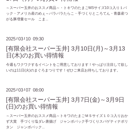
～スーパー玉井のおススメ商品～・トキワのたまごMSサイズ10コ入り１パ
ック・アメリカ産のめぇ～パラパラたらこ・手づくりところてん・青森産つ
がる豚増量セール こま...
2025
03
10 09:30
/
/
[有限会社スーパー玉井] 3月10日(月)～3月13
日(木)のお買い得情報
今週もワクワクするイベントをご用意しております！やっぱり注目して欲し
いのは11日(火)のまぐろまつりです！ぜひご来店お待ちしております。
2025
03
07 08:00
/
/
[有限会社スーパー玉井] 3月7日(金)～3月9日
(日)のお買い得情報
～スーパー玉井のおススメ商品～トキワのたまごＭＳサイズ１０コ入りおか
ず大賞 手づくり塩ダレ唐揚げ ジャンボパック手づくりスパゲティナポリ
タン ジャンボパック...