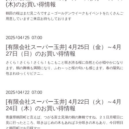
(木)のお買い得情報
鶴田の桜はまだ見ごろですよ～ゴールデンウイークもイベントをたくさんご
用意していますご来店お待ちしております
2025
04
25 07:00
/
/
[有限会社スーパー玉井] 4月25日（金）～4月
27日（日）のお買い得情報
さくら！さくら！さくら！もこもこと咲き誇る桜に自然と心が穏やかになり
ます。鶴の舞橋も満開になり、ふわ～っと桜の匂いも感じます。春の陽気に
包まれゆっくりピクニ...
2025
04
22 07:00
/
/
[有限会社スーパー玉井] 4月22日（火）～4月
24日（木）のお買い得情報
青森県鶴田町と言えば、つがる富士見湖の鶴の舞橋ですね。２１日月曜日に
見に行ったところ、咲きはじめの木もあれば３分咲きの木もあり、今日明日
と鶴田町はお日様マー...