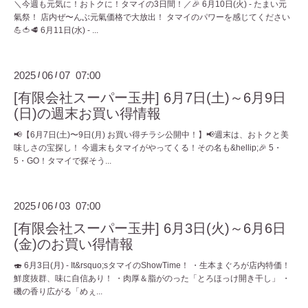
＼今週も元気に！おトクに！タマイの3日間！／🎉 6月10日(火) - たまい元
氣祭！ 店内ぜ〜んぶ元氣価格で大放出！ タマイのパワーを感じてください
💪🍅🥩 6月11日(水) - ...
2025
06
07 07:00
/
/
[有限会社スーパー玉井] 6月7日(土)～6月9日
(日)の週末お買い得情報
📢【6月7日(土)〜9日(月) お買い得チラシ公開中！】📢週末は、おトクと美
味しさの宝探し！ 今週末もタマイがやってくる！その名も&hellip;🎉 5・
5・GO！タマイで探そう...
2025
06
03 07:00
/
/
[有限会社スーパー玉井] 6月3日(火)～6月6日
(金)のお買い得情報
🍣 6月3日(月) - It&rsquo;sタマイのShowTime！ ・生本まぐろが店内特価！
鮮度抜群、味に自信あり！ ・肉厚＆脂がのった「とろほっけ開き干し」 ・
磯の香り広がる「めぇ...