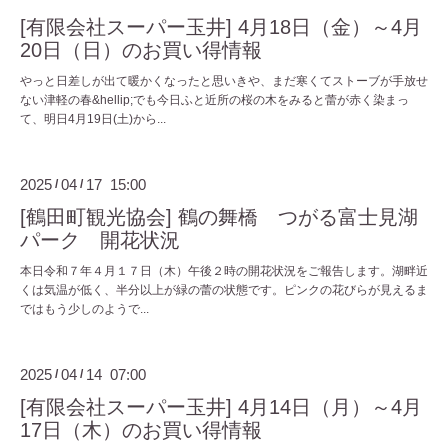
[有限会社スーパー玉井] 4月18日（金）～4月
20日（日）のお買い得情報
やっと日差しが出て暖かくなったと思いきや、まだ寒くてストーブが手放せ
ない津軽の春&hellip;でも今日ふと近所の桜の木をみると蕾が赤く染まっ
て、明日4月19日(土)から...
2025
04
17 15:00
/
/
[鶴田町観光協会] 鶴の舞橋 つがる富士見湖
パーク 開花状況
本日令和７年４月１７日（木）午後２時の開花状況をご報告します。湖畔近
くは気温が低く、半分以上が緑の蕾の状態です。ピンクの花びらが見えるま
ではもう少しのようで...
2025
04
14 07:00
/
/
[有限会社スーパー玉井] 4月14日（月）～4月
17日（木）のお買い得情報