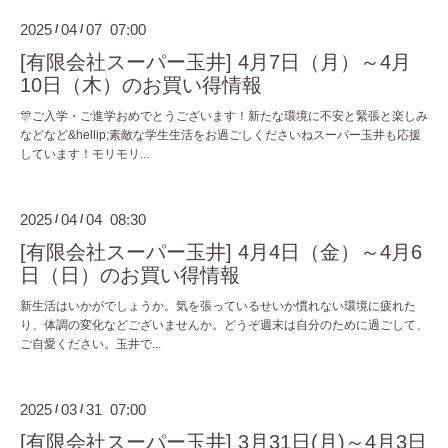
2025
04
07 07:00
/
/
[有限会社スーパー玉井] 4月7日（月）～4月
10日（木）のお買い得情報
🎊ご入学・ご進学おめでとうございます！新たな環境に不安と緊張と楽しみ
などなど&hellip;素敵な学生生活をお過ごしくださいねスーパー玉井も応援
しています！モリモリ...
2025
04
04 08:30
/
/
[有限会社スーパー玉井] 4月4日（金）～4月6
日（日）のお買い得情報
新生活はいかがでしょうか。気を張っているせいか慣れない環境に疲れた
り、体調の変化などございませんか。どうぞ週末は自分のために過ごして、
ご自愛ください。玉井で...
2025
03
31 07:00
/
/
[有限会社スーパー玉井] 3月31日(月)～4月3日