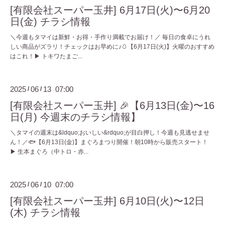
[有限会社スーパー玉井] 6月17日(火)〜6月20
日(金) チラシ情報
＼今週もタマイは新鮮・お得・手作り満載でお届け！／ 毎日の食卓にうれ
しい商品がズラリ！チェックはお早めに♪🥚【6月17日(火)】火曜のおすすめ
はこれ！▶ トキワたまご...
2025
06
13 07:00
/
/
[有限会社スーパー玉井] 🎉【6月13日(金)〜16
日(月) 今週末のチラシ情報】
＼タマイの週末は&ldquo;おいしい&rdquo;が目白押し！今週も見逃せませ
ん！／🐟【6月13日(金)】まぐろまつり開催！朝10時から販売スタート！
▶ 生本まぐろ（中トロ・赤...
2025
06
10 07:00
/
/
[有限会社スーパー玉井] 6月10日(火)〜12日
(木) チラシ情報