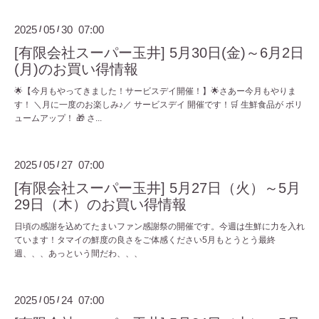
2025
05
30 07:00
/
/
[有限会社スーパー玉井] 5月30日(金)～6月2日
(月)のお買い得情報
🌟【今月もやってきました！サービスデイ開催！】🌟さあー今月もやりま
す！ ＼月に一度のお楽しみ♪／ サービスデイ 開催です！🛒 生鮮食品が ボリ
ュームアップ！ 🎁 さ...
2025
05
27 07:00
/
/
[有限会社スーパー玉井] 5月27日（火）～5月
29日（木）のお買い得情報
日頃の感謝を込めてたまいファン感謝祭の開催です。今週は生鮮に力を入れ
ています！タマイの鮮度の良さをご体感ください5月もとうとう最終
週、、、あっという間だわ、、、
2025
05
24 07:00
/
/