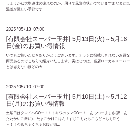
しょうかね大型連休の疲れなのか、周りで風邪症状がでていますまだまだ気
温差が激しい季節です...
2025
05
13 07:00
/
/
[有限会社スーパー玉井] 5月13日(火)～5月16
日(金)のお買い得情報
いつもご覧いただきありがとうございます。チラシに掲載しきれないお得な
商品あるのでこちらで紹介いたします。実はじつは、当店ローカルスーパー
とは思えないほどのカ...
2025
05
10 07:00
/
/
[有限会社スーパー玉井] 5月10日(土)～5月12
日(月)のお買い得情報
土曜日はタマイへGOー！！トキワのタマGOー！！あっつーままさ(訳：あ
たたかいご飯に)、たまごかけごはん！すじこもたらこもどっちも迷う
～！！今めちゃくちゃお腹が減...