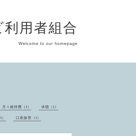
ビ利用者組合
Welcome to our homepage
月々維持費（1）
休聴（1）
1）
口座振替（1）