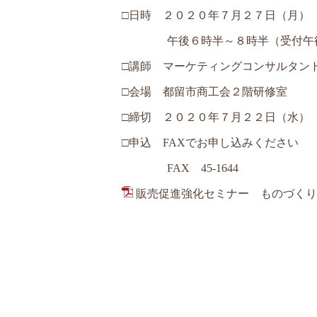
□日時 ２０２０年
７月２７日（月）
午後６時半～８時半（受付午後
□講師 マーケティングコンサルタン
□会場 都留市商工会２階研修室
□締切 ２０２０年７月２２日（水）
□申込 FAXでお申し込みください
FAX 45-1644
販売促進強化セミナー ものづくりセ