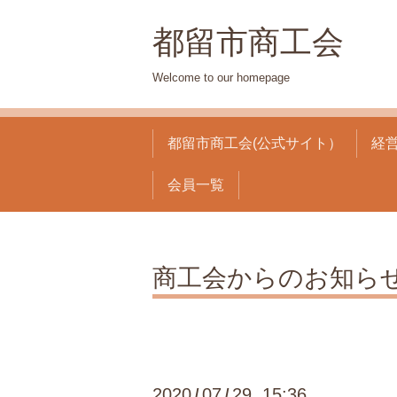
都留市商工会
Welcome to our homepage
都留市商工会(公式サイト）
経
会員一覧
商工会からのお知ら
2020
07
29 15:36
/
/