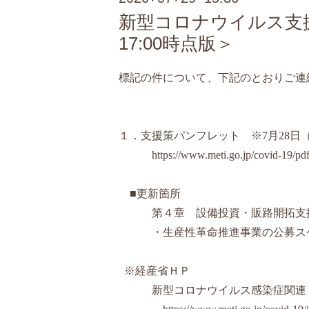
新型コロナウイルス支援
17:00時点版＞
標記の件について、下記のとおりご連
１．支援策パンフレット ※7月28日（
https://www.meti.go.jp/covid-19/pd
■更新箇所
第４章 設備投資・販路開拓支
・生産性革命推進事業の公募スケジ
※経産省ＨＰ
新型コロナウイルス感染症関連