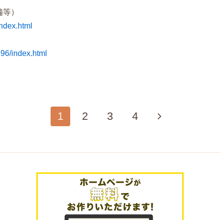
備等）
index.html
296/index.html
1
2
3
4