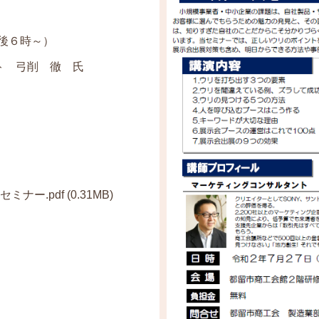
６時～）
ト 弓削 徹 氏
ミナー.pdf
(0.31MB)