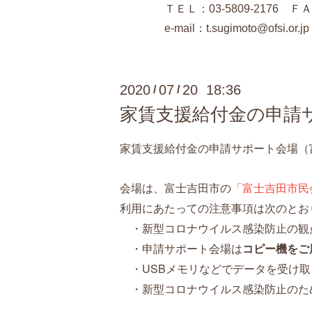
ＴＥＬ：03-5809-2176 ＦＡＸ：0
e-mail：
t.sugimoto@ofsi.or.jp
2020
07
20 18:36
/
/
家賃支援給付金の申請
家賃支援給付金の申請サポート会場（
会場は、富士吉田市の
「富士吉田市民
利用にあたっての注意事項は次のとお
・新型コロナウイルス感染防止の観
・申請サポート会場は
コピー機をご
・USBメモリなどでデータを受け取
・新型コロナウイルス感染防止のた