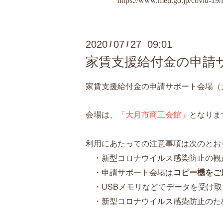
https://www.meti.go.jp/covid-19
2020
07
27 09:01
/
/
家賃支援給付金の申請
家賃支援給付金の申請サポート会場（
会場は、
「大月市商工会館」
となりま
利用にあたっての注意事項は次のとお
・新型コロナウイルス感染防止の観
・申請サポート会場は
コピー機をご
・USBメモリなどでデータを受け取
・新型コロナウイルス感染防止のた