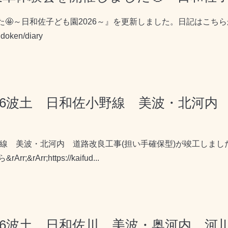
た🤩～日和佐子ども園2026～』を更新しました。日記はこち
fudoken/diary
🆕R6波土 日和佐小野線 美波・北河内
小野線 美波・北河内 道路改良工事(担い手確保型)が竣工しまし
rr;https://kaifud...
R6波土 日和佐川 美波・奥河内 河川