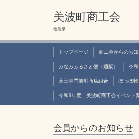
美波町商工会
徳島県
トップページ
商工会からのお知
みなみふるさと便（通販）
令和
薬王寺門前町商店組合
ぽっぽ物
令和8年度 美波町商工会イベント
会員からのお知らせ