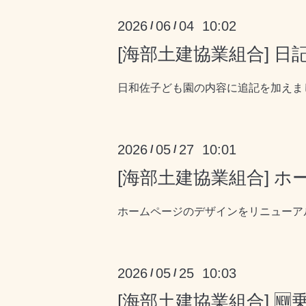
2026
06
04 10:02
/
/
[海部土建協業組合] 
日和佐子ども園の内容に追記を加えまし
2026
05
27 10:01
/
/
[海部土建協業組合] 
ホームページのデザインをリニューアル
2026
05
25 10:03
/
/
[海部土建協業組合] 