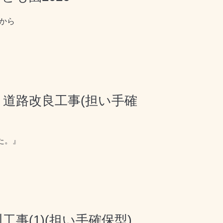
らから
 道路改良工事(担い手確
た。』
工事(1)(担い手確保型)