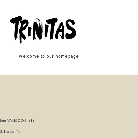
Welcome to our homepage
品 WAMODS（1）
13,Node（1）