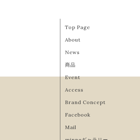
Top Page
About
News
商品
Event
Access
Brand Concept
Facebook
Mail
minneギャラリー