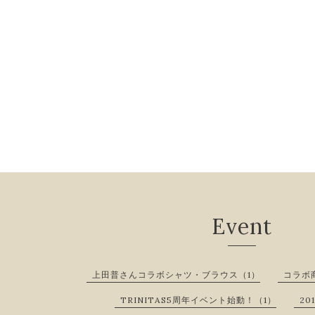
Event
上田普さんコラボシャツ・ブラウス（1）
コラボ商
TRINITAS5周年イベント始動！（1）
20