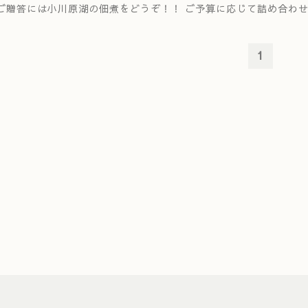
ご贈答には小川原湖の佃煮をどうぞ！！ ご予算に応じて詰め合わ
1