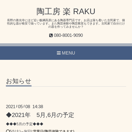
陶工房 楽 RAKU
長野の善光寺にほど近い飯綱高原にある陶器専門店です。お店は落ち着いた古民家で、個
性的な器が格安で揃っています。また陶芸体験や陶芸教室もできます。古民家で自分だけ
の器を作ってみませんか？
080-8001-9090
MENU
お知らせ
2021
05
08 14:38
/
/
◆2021年 5月,6月の予定
◆◆◆5月の予定◆◆◆
⭕
5/1(土)～9(日)
:
営業日(陶芸体験できます)