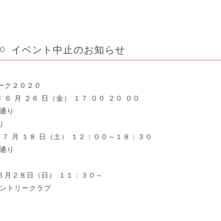
イベント中止のお知らせ
00
ーク２０２０
 月 ２６ 日（金） １７ ００ ２０ ００
通り
り
 月 １８ 日（土） １２：００～１８：３０
通り
月２８日（日） １１：３０～
ントリークラブ