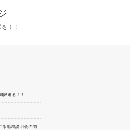
ジ
！！
与期限迫る！！
する地域説明会の開