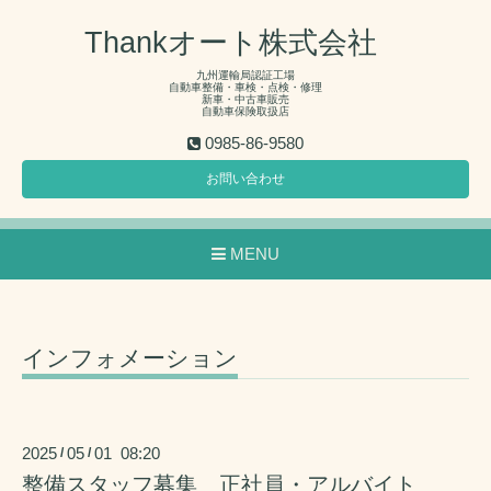
Thankオート株式会社
九州運輸局認証工場
自動車整備・車検・点検・修理
新車・中古車販売
自動車保険取扱店
0985-86-9580
お問い合わせ
MENU
インフォメーション
2025
05
01 08:20
/
/
整備スタッフ募集 正社員・アルバイト