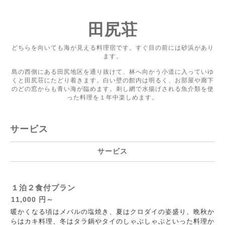
田尻荘
どちらを向いても海が見える料理宿です。すぐ目の前には砂浜があり
ます。
島の西側にある田尻地区を通り抜けて、林へ向かう小道に入っていゆ
くと田尻荘にたどり着きます。白い壁の館内は明るく、お部屋や廊下
のどの窓からも青い海が臨めます。刺し網で水揚げされる魚介類を使
った料理を１年中楽しめます。
サービス
サービス
１泊２食付プラン
11,000 円～
暖かくなる頃はメバルの塩焼き、夏はクロダイの姿盛り、晩秋か
らはカキ料理、冬はタラ鍋やタイのしゃぶしゃぶといった料理か