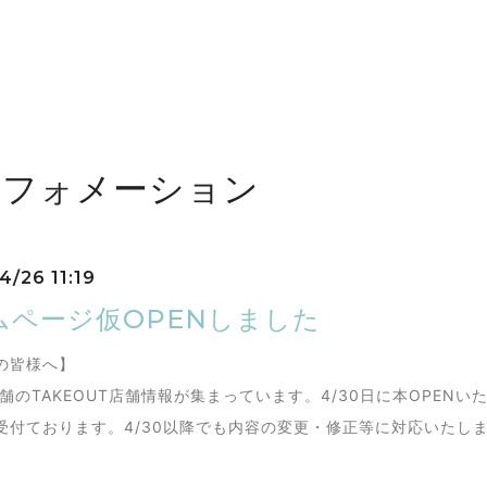
。
ンフォメーション
4/26 11:19
ムページ仮OPENしました
の皆様へ】
舗のTAKEOUT店舗情報が集まっています。4/30日に本OPENい
受付ております。4/30以降でも内容の変更・修正等に対応いたし